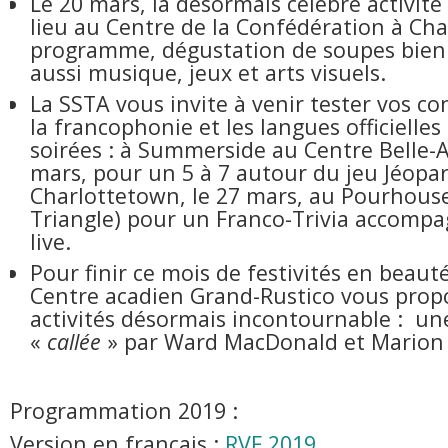
Le 20 mars, la désormais célèbre activit
lieu au Centre de la Confédération à Ch
programme, dégustation de soupes bien
aussi musique, jeux et arts visuels.
La SSTA vous invite à venir tester vos c
la francophonie et les langues officielles
soirées : à Summerside au Centre Belle-Al
mars, pour un 5 à 7 autour du jeu Jéopar
Charlottetown, le 27 mars, au Pourhous
Triangle) pour un Franco-Trivia accomp
live.
Pour finir ce mois de festivités en beauté
Centre acadien Grand-Rustico vous propo
activités désormais incontournable : un
«
callée
» par Ward MacDonald et Marion 
Programmation 2019 :
Version en français :
RVF 2019